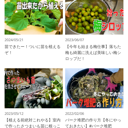
2024/05/21
2023/06/07
苗できたー！ついに苗を植える
【今年も始まる梅仕事】落ちた
ぞ！
梅も綺麗に洗えば美味しい梅シ
ロップだ！
2023/05/12
2022/02/06
【植える前絶対これやる】室内
バーク堆肥の作り方【冬にやっ
で作ったさつまいも苗に根っこ
ておきたい】#バーク堆肥