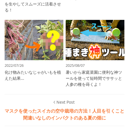
を生やしてスムーズに活着させ
る！
2022/07/26
2025/08/07
化け物みたいなじゃがいもを植
暑いから家庭菜園に便利な神ツ
えた結果...
ールを使って短時間でササッと
人参の種を蒔くよ！
Next Post
マスクを使ったスイカの空中栽培の方法！人目を引くこと
間違いなしのインパクトのある夏の畑に