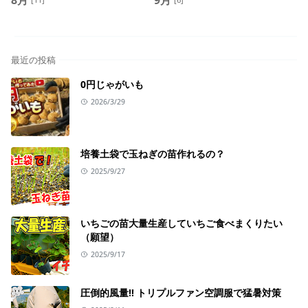
最近の投稿
0円じゃがいも
2026/3/29
培養土袋で玉ねぎの苗作れるの？
2025/9/27
いちごの苗大量生産していちご食べまくりたい
（願望）
2025/9/17
圧倒的風量!! トリプルファン空調服で猛暑対策