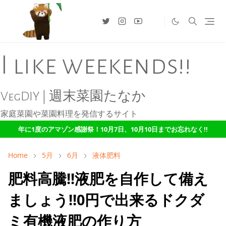
I like weekends!!
VegDIY | 週末菜園たなか
家庭菜園や菜園料理を発信するサイト
年に1度のアマゾン感謝祭！10月7日、10月10日までお忘れなく!!
Home
5月
6月
液体肥料
肥料高騰!!液肥を自作して備え
ましょう!!0円で出来るドクダ
ミ有機液肥の作り方