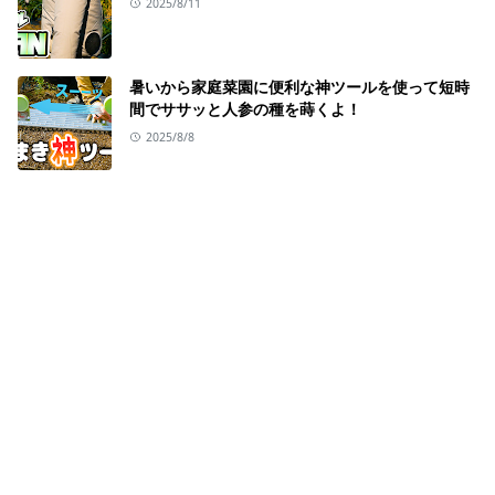
2025/8/11
暑いから家庭菜園に便利な神ツールを使って短時
間でササッと人参の種を蒔くよ！
2025/8/8
畑が無くても家庭菜園にチャレンジ【シェア畑】
ABOUT US
自給自足を目標に、家庭菜園で出来ることを日々挑戦
しています。
為になる栽培方法から菜園料理のレシピまで、野菜関
係特化の動画や情報を発信しています。