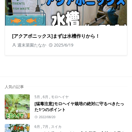
[アクアポニックス]まずは水槽作りから！
週末菜園たなか
2025/6/19
人気の記事
5月
,
6月
,
モロヘイヤ
[猛毒注意]モロヘイヤ栽培の絶対に守るべきたっ
た1つのポイント
2022/08/20
6月
,
7月
,
スイカ