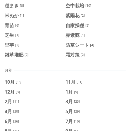
種まき
空中栽培
[8]
[10]
米ぬか
紫陽花
[1]
[2]
育苗
自家採種
[6]
[3]
芝生
赤紫蘇
[1]
[1]
里芋
防草シート
[2]
[4]
雑草堆肥
霜対策
[2]
[2]
月別
10月
11月
[13]
[11]
12月
1月
[3]
[5]
2月
3月
[11]
[23]
4月
5月
[20]
[29]
6月
7月
[26]
[10]
8月
9月
[11]
[6]