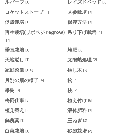
ルバーブ
レイズドベッド
[1]
[6]
ロケットストーブ
人参栽培
[1]
[3]
促成栽培
保存方法
[1]
[3]
再生栽培(リボベジ regrow)
吊り下げ栽培
[1]
[2]
垂直栽培
堆肥
[1]
[9]
天地返し
太陽熱処理
[1]
[2]
家庭菜園
挿し木
[156]
[2]
月別の畑の様子
松
[6]
[1]
果樹
桃
[3]
[2]
梅雨仕事
植え付け
[3]
[6]
植え替え
液体肥料
[5]
[3]
無農薬
玉ねぎ
[3]
[2]
白菜栽培
砂袋栽培
[1]
[2]