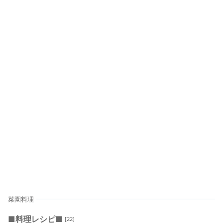
菜園料理
■料理レシピ■
[22]