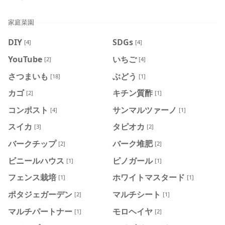
家庭菜園
DIY
SDGs
[4]
[4]
YouTube
いちご
[2]
[4]
さつまいも
ぶどう
[18]
[1]
カゴ
キチン質酢
[2]
[1]
コンポスト
サンマルツァーノ
[4]
[1]
スイカ
タピオカ
[3]
[2]
バークチップ
バーク堆肥
[2]
[2]
ビニールハウス
ピノガール
[1]
[1]
フェンス栽培
ホワイトマスタード
[1]
[1]
ポタジェガーデン
マルチシート
[2]
[1]
マルチパートナー
モロヘイヤ
[1]
[2]