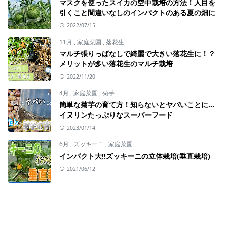
マスクを使ったスイカの空中栽培の方法！人目を
引くこと間違いなしのインパクトのある夏の畑に
2022/07/15
11月
,
家庭菜園
,
落花生
マルチ張りっぱなしで綺麗で大きい落花生に！？
メリットが多い落花生のマルチ栽培
2022/11/20
4月
,
家庭菜園
,
菊芋
簡単な菊芋の育て方！知らないとヤバいことに…
イヌリンたっぷりなスーパーフード
2023/01/14
6月
,
ズッキーニ
,
家庭菜園
インパクト大!!ズッキーニの立体栽培(垂直栽培)
2021/06/12