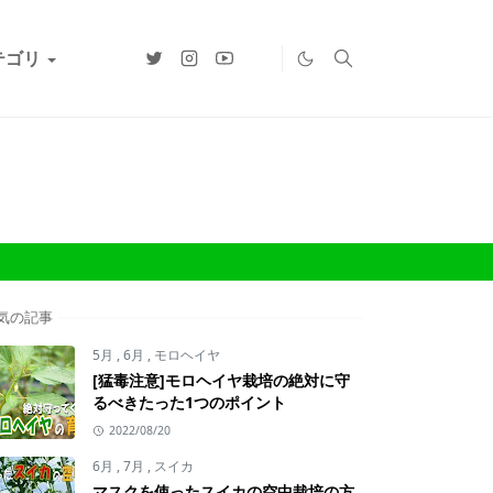
テゴリ
気の記事
5月
,
6月
,
モロヘイヤ
[猛毒注意]モロヘイヤ栽培の絶対に守
るべきたった1つのポイント
2022/08/20
6月
,
7月
,
スイカ
マスクを使ったスイカの空中栽培の方