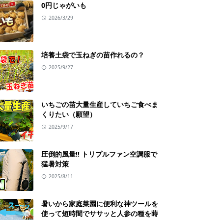
0円じゃがいも
2026/3/29
培養土袋で玉ねぎの苗作れるの？
2025/9/27
いちごの苗大量生産していちご食べま
くりたい（願望）
2025/9/17
圧倒的風量!! トリプルファン空調服で
猛暑対策
2025/8/11
暑いから家庭菜園に便利な神ツールを
使って短時間でササッと人参の種を蒔