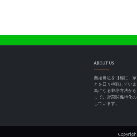
ABOUT US
自給自足を目標に、家
とを日々挑戦していま
為になる栽培方法から
まで、野菜関係特化の
しています。
Copyrigh