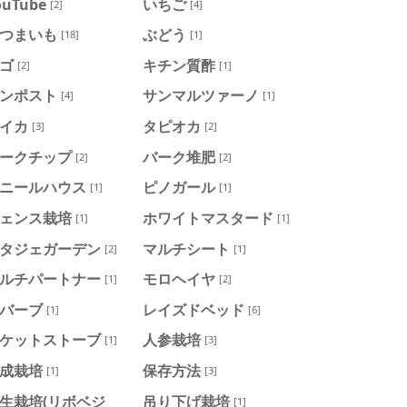
ouTube
いちご
[2]
[4]
つまいも
ぶどう
[18]
[1]
ゴ
キチン質酢
[2]
[1]
ンポスト
サンマルツァーノ
[4]
[1]
イカ
タピオカ
[3]
[2]
ークチップ
バーク堆肥
[2]
[2]
ニールハウス
ピノガール
[1]
[1]
ェンス栽培
ホワイトマスタード
[1]
[1]
タジェガーデン
マルチシート
[2]
[1]
ルチパートナー
モロヘイヤ
[1]
[2]
バーブ
レイズドベッド
[1]
[6]
ケットストーブ
人参栽培
[1]
[3]
成栽培
保存方法
[1]
[3]
生栽培(リボベジ
吊り下げ栽培
[1]