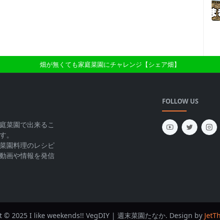
畑が無くても家庭菜園にチャレンジ【シェア畑】
FOLLOW US
庭菜園で出来るこ
す。
菜園料理のレシピ
動画や情報を発信
t © 2025 I like weekends!! VegDIY | 週末菜園たなか. Design by
JetT