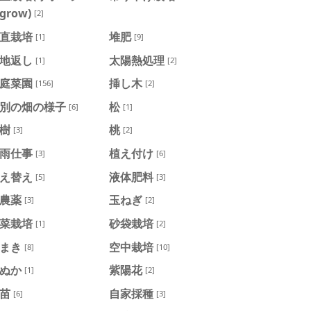
egrow)
[2]
直栽培
堆肥
[1]
[9]
地返し
太陽熱処理
[1]
[2]
庭菜園
挿し木
[156]
[2]
別の畑の様子
松
[6]
[1]
樹
桃
[3]
[2]
雨仕事
植え付け
[3]
[6]
え替え
液体肥料
[5]
[3]
農薬
玉ねぎ
[3]
[2]
菜栽培
砂袋栽培
[1]
[2]
まき
空中栽培
[8]
[10]
ぬか
紫陽花
[1]
[2]
苗
自家採種
[6]
[3]