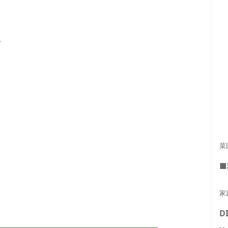
菜
■
家
D