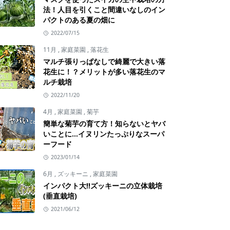
法！人目を引くこと間違いなしのイン
パクトのある夏の畑に
2022/07/15
11月
,
家庭菜園
,
落花生
マルチ張りっぱなしで綺麗で大きい落
花生に！？メリットが多い落花生のマ
ルチ栽培
2022/11/20
4月
,
家庭菜園
,
菊芋
簡単な菊芋の育て方！知らないとヤバ
いことに…イヌリンたっぷりなスーパ
ーフード
2023/01/14
6月
,
ズッキーニ
,
家庭菜園
インパクト大!!ズッキーニの立体栽培
(垂直栽培)
2021/06/12