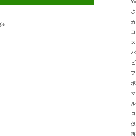
Y
さ
カ
コ
ス
バ
ビ
フ
ポ
マ
ル
ロ
促
再