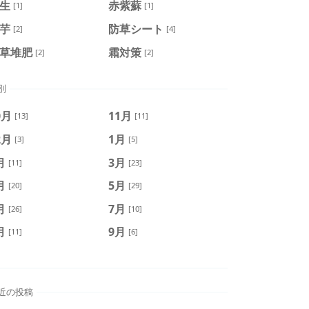
生
赤紫蘇
[1]
[1]
芋
防草シート
[2]
[4]
草堆肥
霜対策
[2]
[2]
別
0月
11月
[13]
[11]
2月
1月
[3]
[5]
月
3月
[11]
[23]
月
5月
[20]
[29]
月
7月
[26]
[10]
月
9月
[11]
[6]
近の投稿