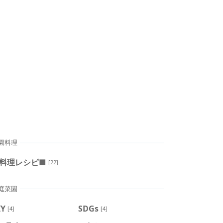
園料理
料理レシピ■
[22]
庭菜園
IY
SDGs
[4]
[4]