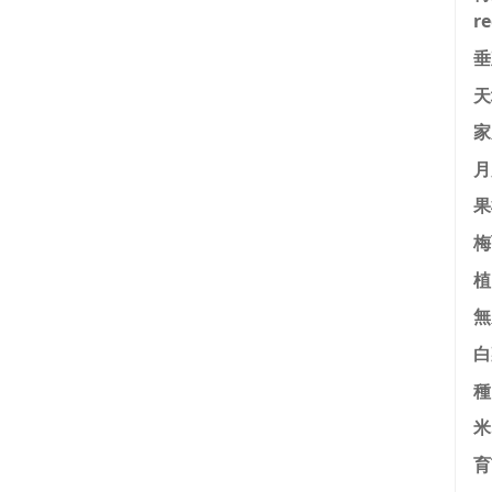
r
垂
天
家
月
果
梅
植
無
白
種
米
育