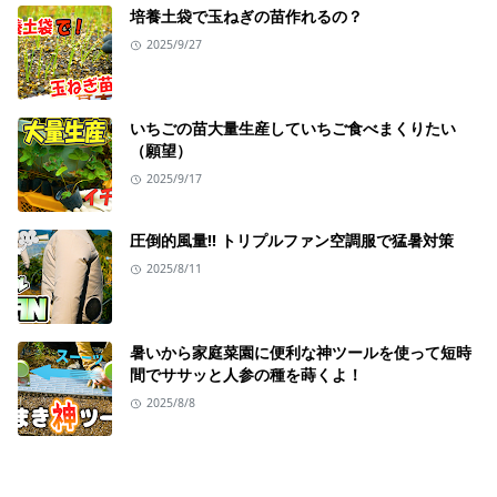
培養土袋で玉ねぎの苗作れるの？
2025/9/27
いちごの苗大量生産していちご食べまくりたい
（願望）
2025/9/17
圧倒的風量!! トリプルファン空調服で猛暑対策
2025/8/11
暑いから家庭菜園に便利な神ツールを使って短時
間でササッと人参の種を蒔くよ！
2025/8/8