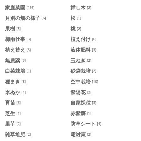
家庭菜園
挿し木
[156]
[2]
月別の畑の様子
松
[6]
[1]
果樹
桃
[3]
[2]
梅雨仕事
植え付け
[3]
[6]
植え替え
液体肥料
[5]
[3]
無農薬
玉ねぎ
[3]
[2]
白菜栽培
砂袋栽培
[1]
[2]
種まき
空中栽培
[8]
[10]
米ぬか
紫陽花
[1]
[2]
育苗
自家採種
[6]
[3]
芝生
赤紫蘇
[1]
[1]
里芋
防草シート
[2]
[4]
雑草堆肥
霜対策
[2]
[2]