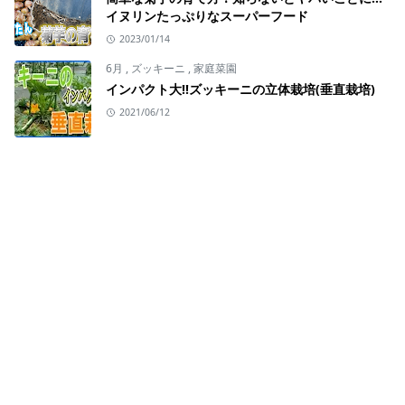
イヌリンたっぷりなスーパーフード
2023/01/14
6月
,
ズッキーニ
,
家庭菜園
インパクト大!!ズッキーニの立体栽培(垂直栽培)
2021/06/12