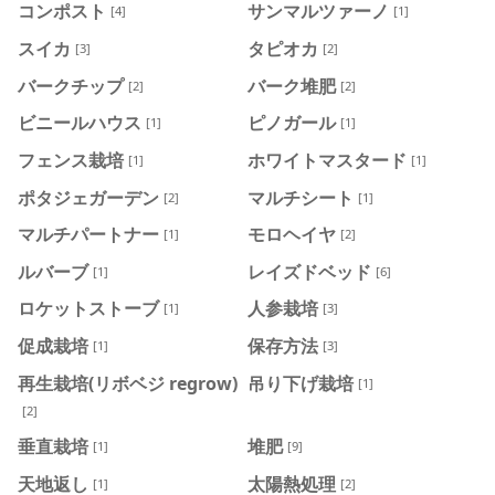
コンポスト
サンマルツァーノ
[4]
[1]
スイカ
タピオカ
[3]
[2]
バークチップ
バーク堆肥
[2]
[2]
ビニールハウス
ピノガール
[1]
[1]
フェンス栽培
ホワイトマスタード
[1]
[1]
ポタジェガーデン
マルチシート
[2]
[1]
マルチパートナー
モロヘイヤ
[1]
[2]
ルバーブ
レイズドベッド
[1]
[6]
ロケットストーブ
人参栽培
[1]
[3]
促成栽培
保存方法
[1]
[3]
再生栽培(リボベジ regrow)
吊り下げ栽培
[1]
[2]
垂直栽培
堆肥
[1]
[9]
天地返し
太陽熱処理
[1]
[2]