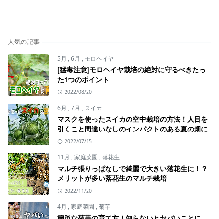
人気の記事
5月
,
6月
,
モロヘイヤ
[猛毒注意]モロヘイヤ栽培の絶対に守るべきたっ
た1つのポイント
2022/08/20
6月
,
7月
,
スイカ
マスクを使ったスイカの空中栽培の方法！人目を
引くこと間違いなしのインパクトのある夏の畑に
2022/07/15
11月
,
家庭菜園
,
落花生
マルチ張りっぱなしで綺麗で大きい落花生に！？
メリットが多い落花生のマルチ栽培
2022/11/20
4月
,
家庭菜園
,
菊芋
簡単な菊芋の育て方！知らないとヤバいことに…