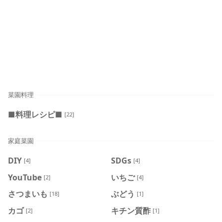
菜園料理
■料理レシピ■
[22]
家庭菜園
DIY
SDGs
[4]
[4]
YouTube
いちご
[2]
[4]
さつまいも
ぶどう
[18]
[1]
カゴ
キチン質酢
[2]
[1]